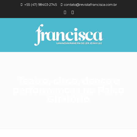
+55 (47) 98403-2745
contato@revistafrancisca.com.br
Teatro, circo, dança e
performances no Palco
Giratório