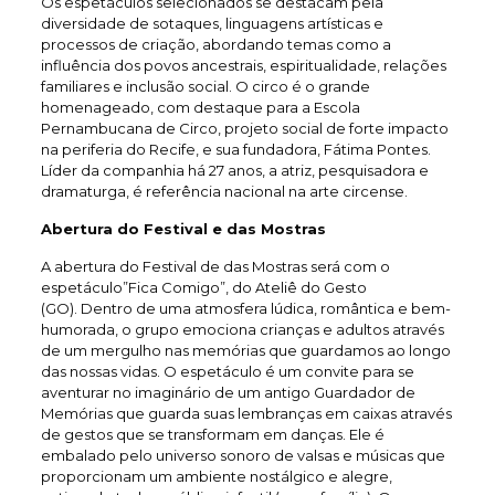
Os espetáculos selecionados se destacam pela
diversidade de sotaques, linguagens artísticas e
processos de criação, abordando temas como a
influência dos povos ancestrais, espiritualidade, relações
familiares e inclusão social. O circo é o grande
homenageado, com destaque para a Escola
Pernambucana de Circo, projeto social de forte impacto
na periferia do Recife, e sua fundadora, Fátima Pontes.
Líder da companhia há 27 anos, a atriz, pesquisadora e
dramaturga, é referência nacional na arte circense.
Abertura do Festival e das Mostras
A abertura do Festival de das Mostras será com o
espetáculo”Fica Comigo”, do Ateliê do Gesto
(GO). Dentro de uma atmosfera lúdica, romântica e bem-
humorada, o grupo emociona crianças e adultos através
de um mergulho nas memórias que guardamos ao longo
das nossas vidas. O espetáculo é um convite para se
aventurar no imaginário de um antigo Guardador de
Memórias que guarda suas lembranças em caixas através
de gestos que se transformam em danças. Ele é
embalado pelo universo sonoro de valsas e músicas que
proporcionam um ambiente nostálgico e alegre,