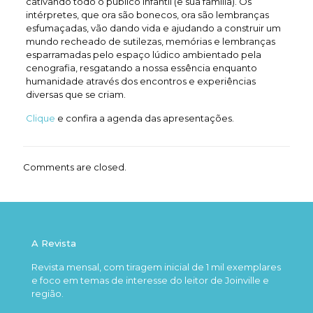
cativando todo o público infantil (e sua família). Os
intérpretes, que ora são bonecos, ora são lembranças
esfumaçadas, vão dando vida e ajudando a construir um
mundo recheado de sutilezas, memórias e lembranças
esparramadas pelo espaço lúdico ambientado pela
cenografia, resgatando a nossa essência enquanto
humanidade através dos encontros e experiências
diversas que se criam.
Clique
e confira a agenda das apresentações.
Comments are closed.
A Revista
Revista mensal, com tiragem inicial de 1 mil exemplares
e foco em temas de interesse do leitor de Joinville e
região.