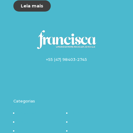
Leia mais
+55 (47) 98403-2745
Categorias
Destaque
Outro Olhar
Política
Saúde
Infraestrutura
Tecnologia