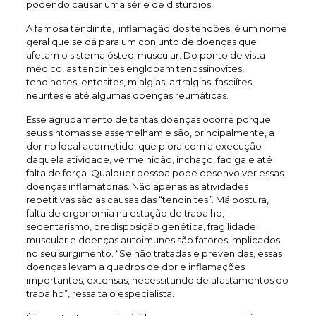
podendo causar uma série de distúrbios.
A famosa tendinite, inflamação dos tendões, é um nome
geral que se dá para um conjunto de doenças que
afetam o sistema ósteo-muscular. Do ponto de vista
médico, as tendinites englobam tenossinovites,
tendinoses, entesites, mialgias, artralgias, fasciítes,
neurites e até algumas doenças reumáticas.
Esse agrupamento de tantas doenças ocorre porque
seus sintomas se assemelham e são, principalmente, a
dor no local acometido, que piora com a execução
daquela atividade, vermelhidão, inchaço, fadiga e até
falta de força. Qualquer pessoa pode desenvolver essas
doenças inflamatórias. Não apenas as atividades
repetitivas são as causas das “tendinites”. Má postura,
falta de ergonomia na estação de trabalho,
sedentarismo, predisposição genética, fragilidade
muscular e doenças autoimunes são fatores implicados
no seu surgimento. “Se não tratadas e prevenidas, essas
doenças levam a quadros de dor e inflamações
importantes, extensas, necessitando de afastamentos do
trabalho”, ressalta o especialista.