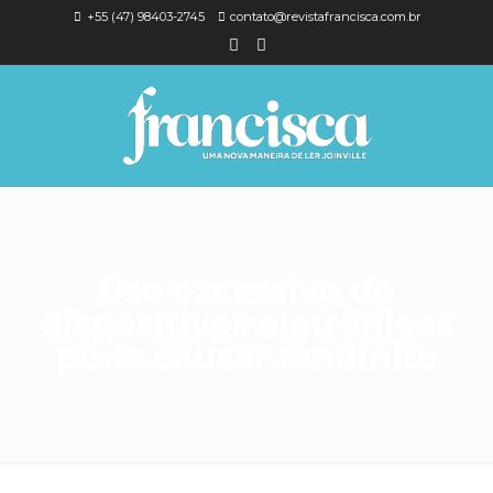
+55 (47) 98403-2745
contato@revistafrancisca.com.br
Uso excessivo de
dispositivos eletrônicos
pode causar tendinite