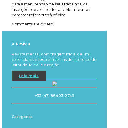
para a manutenção de seus trabalhos. As
inscrições devem ser feitas pelos mesmos
contatos referentes à oficina.
Comments are closed.
A Revista
Revista mensal, com tiragem inicial de 1 mil
exemplares e foco em temas de interesse do
leitor de Joinville e região.
Leia mais
+55 (47) 98403-2745
Categorias