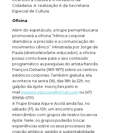
Cidadania. A realização é da Secretaria
Especial de Cultura.
Oficina
Além do espetáculo, a trupe pernambucana
promoverá a oficina “Mímica corporal
dramática: a precisão e a comunicação do
movimento cênico”. Ministrada por Jorge de
Paula (diretor/ator/arte-educador), a oficina
possui como base para o seu conteúdo
programático as pesquisas do artista francês
François Delsarte (1811-1871) sobre os centros
estéticos corporais. Também gratuita, ela
acontece na sexta (16), das 18h às 22h, no
galpão da Ajote. Inscrições pelo e-
mail
essaeproducoes@gmail.com
ou (47)
99956-0170.
A Trupe Ensaia Aqui e Acolá ainda faz, no
sábado (17), às 10h, um encontro para
intercâmbio com grupos de teatro locais na
Ajote. Nele, os grupos poderão trocar
experiências sobre os seus processos de
criação artística, gestão e sustentabilidade