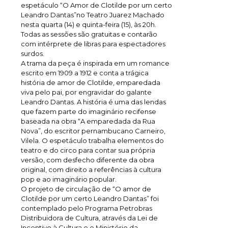
espetáculo “O Amor de Clotilde por um certo
Leandro Dantas”no Teatro Juarez Machado
nesta quarta (14) e quinta-feira (15), às 20h.
Todas as sessões são gratuitas e contarão
com intérprete de libras para espectadores
surdos.
A trama da peça é inspirada em um romance
escrito em 1909 a 1912 e conta a trágica
história de amor de Clotilde, emparedada
viva pelo pai, por engravidar do galante
Leandro Dantas. A história é uma das lendas
que fazem parte do imaginário recifense
baseada na obra “A emparedada da Rua
Nova”, do escritor pernambucano Carneiro,
Vilela. O espetáculo trabalha elementos do
teatro e do circo para contar sua própria
versão, com desfecho diferente da obra
original, com direito a referências à cultura
pop e ao imaginário popular.
O projeto de circulação de “O amor de
Clotilde por um certo Leandro Dantas” foi
contemplado pelo Programa Petrobras
Distribuidora de Cultura, através da Lei de
Incentivo à Cultura e o Ministério da