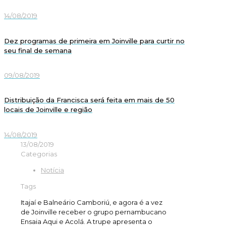
14/08/2019
Dez programas de primeira em Joinville para curtir no
seu final de semana
09/08/2019
Distribuição da Francisca será feita em mais de 50
locais de Joinville e região
14/08/2019
13/08/2019
Categorias
Notícia
Tags
Itajaí e Balneário Camboriú, e agora é a vez
de Joinville receber o grupo pernambucano
Ensaia Aqui e Acolá. A trupe apresenta o