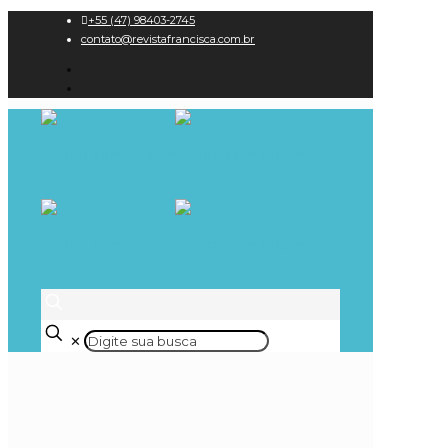
+55 (47) 98403-2745
contato@revistafrancisca.com.br
✕