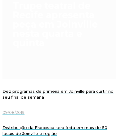
Trupe teatral de
Recife apresenta
peça em Joinville
nesta quarta e
quinta
Dez programas de primeira em Joinville para curtir no
seu final de semana
09/08/2019
Distribuição da Francisca será feita em mais de 50
locais de Joinville e região