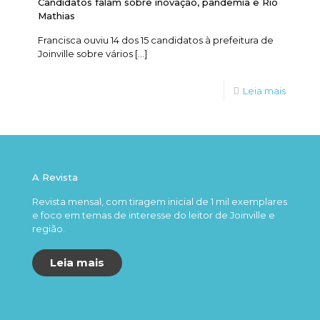
Candidatos falam sobre inovação, pandemia e Rio
Mathias
Francisca ouviu 14 dos 15 candidatos à prefeitura de
Joinville sobre vários
[…]
Leia mais
A Revista
Revista mensal, com tiragem inicial de 1 mil exemplares
e foco em temas de interesse do leitor de Joinville e
região.
Leia mais