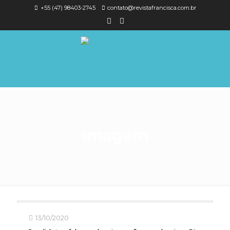
+55 (47) 98403-2745
contato@revistafrancisca.com.br
Imagem
13/10/2020