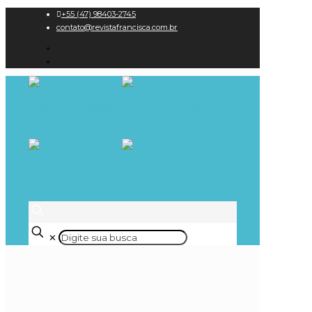
+55 (47) 98403-2745
contato@revistafrancisca.com.br
✕