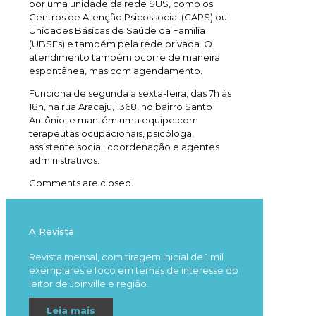
por uma unidade da rede SUS, como os
Centros de Atenção Psicossocial (CAPS) ou
Unidades Básicas de Saúde da Família
(UBSFs) e também pela rede privada. O
atendimento também ocorre de maneira
espontânea, mas com agendamento.
Funciona de segunda a sexta-feira, das 7h às
18h, na rua Aracaju, 1368, no bairro Santo
Antônio, e mantém uma equipe com
terapeutas ocupacionais, psicóloga,
assistente social, coordenação e agentes
administrativos.
Comments are closed.
A Revista
Revista mensal, com tiragem inicial de 1 mil
exemplares e foco em temas de interesse do
leitor de Joinville e região.
Leia mais