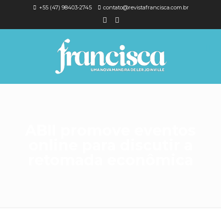
+55 (47) 98403-2745
contato@revistafrancisca.com.br
ABII promove eventos
online para discutir a
retomada econômica