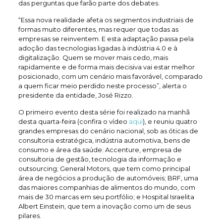
das perguntas que farão parte dos debates.
“Essa nova realidade afeta os segmentos industriais de
formas muito diferentes, mas requer que todas as
empresas se reinventem. E esta adaptação passa pela
adoção das tecnologias ligadas à indústria 4.0 e à
digitalização. Quem se mover mais cedo, mais
rapidamente e de forma mais decisiva vai estar melhor
posicionado, com um cenário mais favorável, comparado
a quem ficar meio perdido neste processo”, alerta o
presidente da entidade, José Rizzo.
O primeiro evento desta série foi realizado na manhã
desta quarta-feira (confira o vídeo
aqui
), e reuniu quatro
grandes empresas do cenário nacional, sob as óticas de
consultoria estratégica, indústria automotiva, bens de
consumo e área da saúde: Accenture, empresa de
consultoria de gestão, tecnologia da informação e
outsourcing; General Motors, que tem como principal
área de negócios a produção de automóveis; BRF, uma
das maiores companhias de alimentos do mundo, com
mais de 30 marcas em seu portfólio; e Hospital Israelita
Albert Einstein, que tem a inovação como um de seus
pilares.