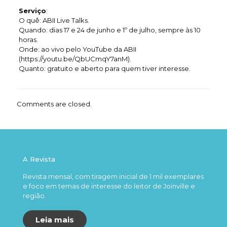
Serviço
:
O quê: ABII Live Talks.
Quando: dias 17 e 24 de junho e 1º de julho, sempre às 10
horas.
Onde: ao vivo pelo YouTube da ABII
(https://youtu.be/QbUCmqY7anM).
Quanto: gratuito e aberto para quem tiver interesse.
Comments are closed.
A Revista
Revista mensal, com tiragem inicial de 1 mil exemplares
e foco em temas de interesse do leitor de Joinville e
região.
Leia mais