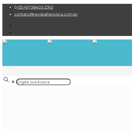
+55 (47) 98403-2745
contato@revistafrancisca.com.br
✕