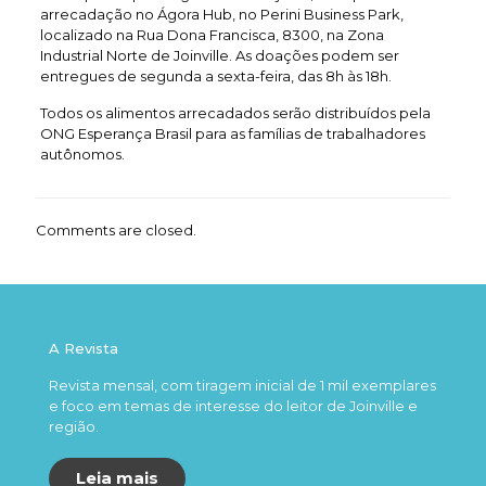
arrecadação no Ágora Hub, no Perini Business Park,
localizado na Rua Dona Francisca, 8300, na Zona
Industrial Norte de Joinville. As doações podem ser
entregues de segunda a sexta-feira, das 8h às 18h.
Todos os alimentos arrecadados serão distribuídos pela
ONG Esperança Brasil para as famílias de trabalhadores
autônomos.
Comments are closed.
A Revista
Revista mensal, com tiragem inicial de 1 mil exemplares
e foco em temas de interesse do leitor de Joinville e
região.
Leia mais