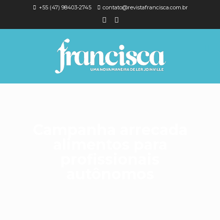
+55 (47) 98403-2745
contato@revistafrancisca.com.br
Campanha arrecada
alimentos para
profissionais
autônomos