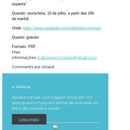
espanta”
Quando: sexta-feira, 10 de julho, a partir das 10h
da manhã
Onde:
https://www.instagram.com/editoramicronotas/
Quanto: gratuito
Formato: PDF
Mais
informações:
editoramicronotas@gmail.com
Comments are closed.
A Revista
Revista mensal, com tiragem inicial de 1 mil
exemplares e foco em temas de interesse do
leitor de Joinville e região.
Leia mais