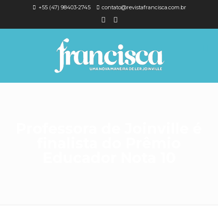
+55 (47) 98403-2745
contato@revistafrancisca.com.br
Professora de Joinville é
finalista do Prêmio
Educador Nota 10