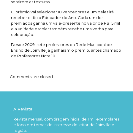
sentirem as texturas.
O prêmio vai selecionar 10 vencedores e um deles irá
receber o título Educador do Ano. Cada um dos
premiados ganha um vale-presente no valor de R$ 15 mil
e a unidade escolar também recebe uma verba para
celebração.
Desde 2009, sete professores da Rede Municipal de
Ensino de Joinville já ganharam o prêmio, antes chamado
de Professores Nota 10.
Comments are closed.
A Revista
Revista mensal, com tiragem inicial de 1 mil exemplares
e foco em temas de interesse do leitor de Joinville e
região.