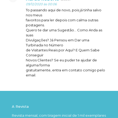
09/12/2020 às 00:06
To passando aqui de novo, pois já tinha salvo
nos meus
favoritos para ler depois com calma outras
postagens.
Quero te dar uma Sugestão… Como Anda as
suas
Divulgações? Já Pensou em Dar uma
Turbinada no Número
de Visitantes Reais por Aqui? E Quem Sabe
Conseguir
Novos Clientes? Se eu puder te ajudar de
alguma forma
gratuitamente, entra em contato comigo pelo
email.
A Revista
Revista mensal, com tiragem inicial de 1 mil exemplares