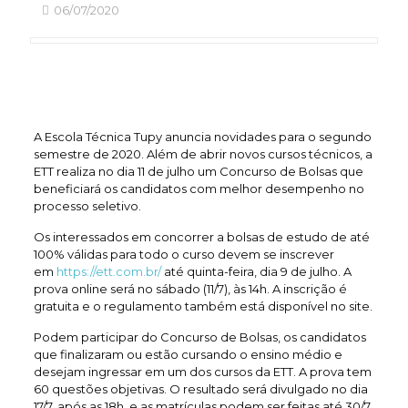
06/07/2020
A Escola Técnica Tupy anuncia novidades para o segundo
semestre de 2020. Além de abrir novos cursos técnicos, a
ETT realiza no dia 11 de julho um Concurso de Bolsas que
beneficiará os candidatos com melhor desempenho no
processo seletivo.
Os interessados em concorrer a bolsas de estudo de até
100% válidas para todo o curso devem se inscrever
em
https://ett.com.br/
até quinta-feira, dia 9 de julho. A
prova online será no sábado (11/7), às 14h. A inscrição é
gratuita e o regulamento também está disponível no site.
Podem participar do Concurso de Bolsas, os candidatos
que finalizaram ou estão cursando o ensino médio e
desejam ingressar em um dos cursos da ETT. A prova tem
60 questões objetivas. O resultado será divulgado no dia
17/7, após as 18h, e as matrículas podem ser feitas até 30/7.