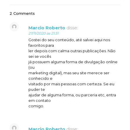
2 Comments
Marcio Roberto
disse:
27/11/2020 às 21:31
Gostei do seu conteúdo, até salvei aqui nos
favoritos para
ler depois com calma outras publicações. Não
sei se vocês
já possuem alguma forma de divulgação online
(ou
marketing digital), mas seu site merece ser
conhecido e
visitado por mais pessoas com certeza. Se eu
puder te
ajudar de alguma forma, ou parceria etc, entra
em contato
comigo.
Marcio Roberto
disse: