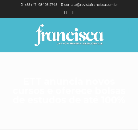
+55 (47) 98403-2745
contato@revistafrancisca.com.br
ETT anuncia novos
cursos e oferece bolsas
de estudos de até 100%