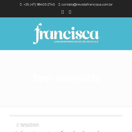
+55 (47) 98403-2745
contato@revistafrancisca.com.br
Sem categoria
15/02/2021