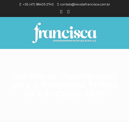
+55 (47) 98403-2745
contato@revistafrancisca.com.br
Confira os classificados
para o Programa Trilhas
da Educação 2026