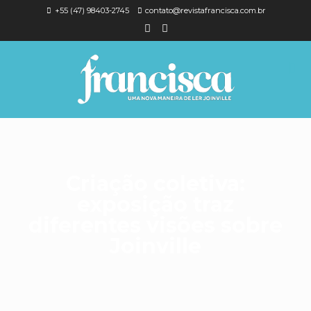
+55 (47) 98403-2745
contato@revistafrancisca.com.br
Criação coletiva:
exposição traz
diferentes visões sobre
Joinville