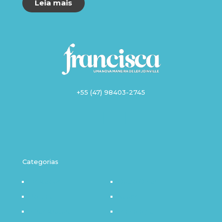
Leia mais
+55 (47) 98403-2745
Categorias
Destaque
Outro Olhar
Política
Saúde
Infraestrutura
Tecnologia