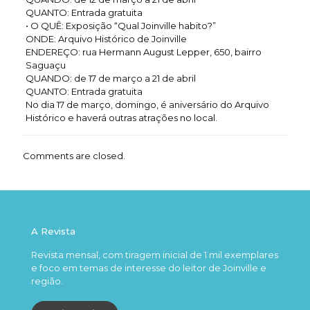
QUANTO: Entrada gratuita
• O QUÊ: Exposição “Qual Joinville habito?”
ONDE: Arquivo Histórico de Joinville
ENDEREÇO: rua Hermann August Lepper, 650, bairro
Saguaçu
QUANDO: de 17 de março a 21 de abril
QUANTO: Entrada gratuita
No dia 17 de março, domingo, é aniversário do Arquivo
Histórico e haverá outras atrações no local.
Comments are closed.
A Revista
Revista mensal, com tiragem inicial de 1 mil exemplares
e foco em temas de interesse do leitor de Joinville e
região.