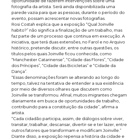
oportunidade de fazerem intervenções sobre uma
fotografia da artista. Será ainda disponibilizada uma
parede vazia para que as pessoas, durante o período do
evento, possam acrescentar novas fotografias.
Rosi Costah explica que a exposição “Qual Joinville
habito?” não significa a finalização de um trabalho, mas
faz parte de um processo que continua em execução. A
iniciativa, que terá duas extensões, no Farol e no Arquivo
histórico, pretende discutir, entre outras questões, os
títulos pelos quais Joinville ficou conhecida, como
“Manchester Catarinense”, “Cidade das Flores”, “Cidade
dos Príncipes”, “Cidade das Bicicletas” e “Cidade da
Dança”.
“Essas denominações foram se alterando ao longo do
tempo, talvez na tentativa de entender a sua existência
por meio de diversos olhares que discutem como
Joinville se transformou. Afinal, muitos imigrantes chegam
diariamente em busca de oportunidades de trabalho,
contribuindo para a constituição da cidade”, afirma a
artista.
“Cada cidadão participa, assim, de diálogos sobre viver,
transitar, trabalhar, descansar, divertir-se e ter lazer, entre
outros fatores que transformam e modificam Joinville.”
Diante disso, a exposição repensa a história da cidade e