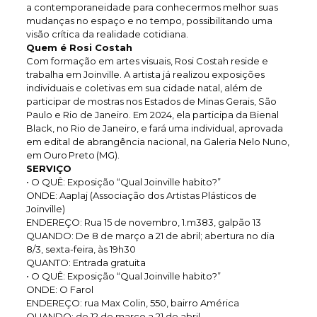
a contemporaneidade para conhecermos melhor suas
mudanças no espaço e no tempo, possibilitando uma
visão crítica da realidade cotidiana.
Quem é Rosi Costah
Com formação em artes visuais, Rosi Costah reside e
trabalha em Joinville. A artista já realizou exposições
individuais e coletivas em sua cidade natal, além de
participar de mostras nos Estados de Minas Gerais, São
Paulo e Rio de Janeiro. Em 2024, ela participa da Bienal
Black, no Rio de Janeiro, e fará uma individual, aprovada
em edital de abrangência nacional, na Galeria Nelo Nuno,
em Ouro Preto (MG).
SERVIÇO
• O QUÊ: Exposição “Qual Joinville habito?”
ONDE: Aaplaj (Associação dos Artistas Plásticos de
Joinville)
ENDEREÇO: Rua 15 de novembro, 1.m383, galpão 13
QUANDO: De 8 de março a 21 de abril; abertura no dia
8/3, sexta-feira, às 19h30
QUANTO: Entrada gratuita
• O QUÊ: Exposição “Qual Joinville habito?”
ONDE: O Farol
ENDEREÇO: rua Max Colin, 550, bairro América
QUANDO: de 12 de março a 21 de abril