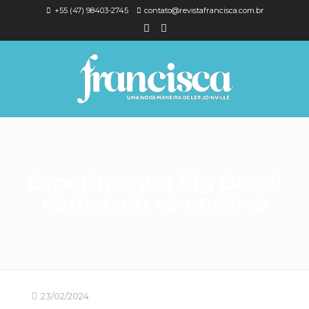
+55 (47) 98403-2745
contato@revistafrancisca.com.br
Experimental Big Band:
começam os ensaios
23/02/2024