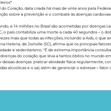
eiros*
 do Coração, data criada há mais de vinte anos pela Federa
tenção sobre a prevenção e o combate às doenças cardiova
o, e 14 milhões no Brasil são acometidas por doenças ca
C, o país contabiliza uma morte a cada 40 segundos – o do
 vezes mais que todas as infecções, incluindo a Aids, o que s
a Helena, de Joinville (SC), afirma que os principais fatore
esidade e sedentarismo. “É de extrema importância consulta
 as doenças do coração que leva a tantos óbitos no mundo em
ssas doenças: praticar atividade física regularmente, cont
das alcoólicas e o sal, além de gerenciar o estresse – fat