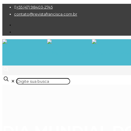
+55 (47) 98403-2745
contato@revistafrancisca.com.br
✕