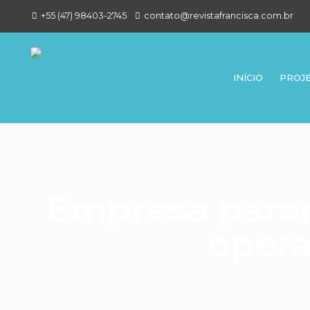
+55 (47) 98403-2745
contato@revistafrancisca.com.br
INÍCIO
PROJ
Empresa para
opera