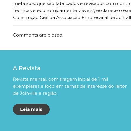
metálicos, que são fabricados e revisados com contro
técnicas e economicamente viáveis”, esclarece o exe
Construção Civil da Associação Empresarial de Joinville
Comments are closed.
A Revista
Revista mensal, com tiragem inicial de 1 mil
exemplares e foco em temas de interesse do leitor
de Joinville e região.
Leia mais