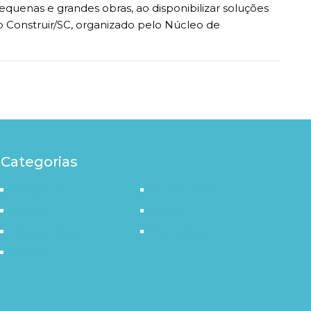
quenas e grandes obras, ao disponibilizar soluções
o Construir/SC, organizado pelo Núcleo de
Categorias
Destaque
Outro Olhar
Política
Saúde
Infraestrutura
Tecnologia
Notícia