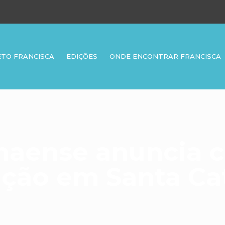
ETO FRANCISCA
EDIÇÕES
ONDE ENCONTRAR FRANCISCA
naense anuncia c
ção em Santa Ca