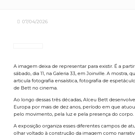
07/04/2026
A imagem deixa de representar para existir. É a parti
sábado, dia 11, na Galeria 33, em Joinville. A mostr
articula fotografia ensaística, fotografia de espetá
de Bett no cinema.
Ao longo dessas três décadas, Alceu Bett desenvolve
Europa por mais de dez anos, período em que atuo
pelo movimento, pela luz e pela presença do corpo.
A exposição organiza esses diferentes campos de at
olhar voltado à construção da imagem como narrativ