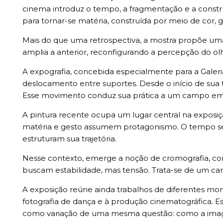
cinema introduz o tempo, a fragmentação e a constr
para tornar-se matéria, construída por meio de cor, 
Mais do que uma retrospectiva, a mostra propõe uma
amplia a anterior, reconfigurando a percepção do 
A expografia, concebida especialmente para a Galer
deslocamento entre suportes. Desde o início de sua t
Esse movimento conduz sua prática a um campo em 
A pintura recente ocupa um lugar central na exposi
matéria e gesto assumem protagonismo. O tempo se to
estruturam sua trajetória.
Nesse contexto, emerge a noção de cromografia, com
buscam estabilidade, mas tensão. Trata-se de um c
A exposição reúne ainda trabalhos de diferentes mome
fotografia de dança e à produção cinematográfica. E
como variação de uma mesma questão: como a imagem