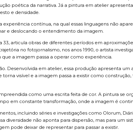
ução poética da narrativa. Já a pintura em atelier apres
gesto e densidade.
 experiência contínua, na qual essas linguagens não apar
olhar e deslocando o entendimento da imagem.
ia 33, articula obras de diferentes períodos em aproximaç
rajetória no fotojornalismo, nos anos 1990, o artista inve
que a imagem passa a operar como experiência.
ção. Desenvolvida em atelier, essa produção apresenta um 
rna visível e a imagem passa a existir como construção, t
preendida como uma escrita feita de cor. A pintura se or
ampo em constante transformação, onde a imagem é contin
ntos, incluindo séries e investigações como Olorum, Diário
ssa diversidade não aponta para dispersão, mas para um si
 pode deixar de representar para passar a existir.