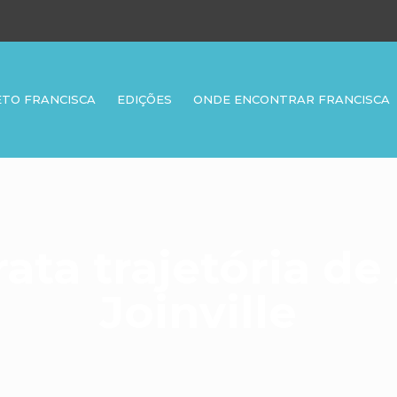
ETO FRANCISCA
EDIÇÕES
ONDE ENCONTRAR FRANCISCA
ata trajetória d
Joinville