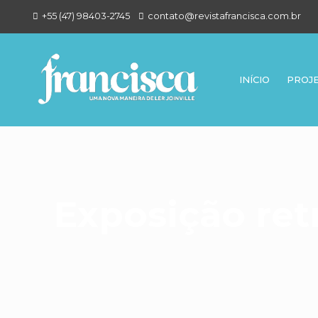
+55 (47) 98403-2745
contato@revistafrancisca.com.br
INÍCIO
PROJ
Exposição retr