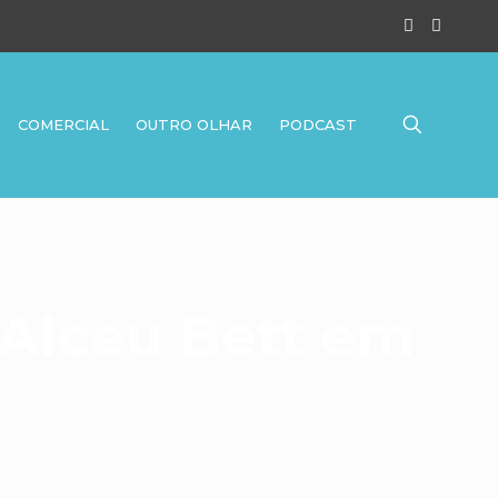
COMERCIAL
OUTRO OLHAR
PODCAST
e Alceu Bett em