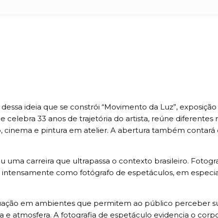
r dessa ideia que se constrói “Movimento da Luz”, exposição
a, que celebra 33 anos de trajetória do artista, reúne dife
culo, cinema e pintura em atelier. A abertura também conta
u uma carreira que ultrapassa o contexto brasileiro. Fotog
u intensamente como fotógrafo de espetáculos, em especi
uação em ambientes que permitem ao público perceber suas 
a e atmosfera. A fotografia de espetáculo evidencia o co