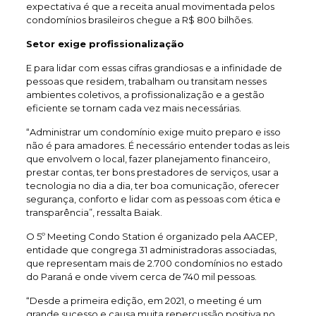
expectativa é que a receita anual movimentada pelos
condomínios brasileiros chegue a R$ 800 bilhões.
Setor exige profissionalização
E para lidar com essas cifras grandiosas e a infinidade de
pessoas que residem, trabalham ou transitam nesses
ambientes coletivos, a profissionalização e a gestão
eficiente se tornam cada vez mais necessárias.
“Administrar um condomínio exige muito preparo e isso
não é para amadores. É necessário entender todas as leis
que envolvem o local, fazer planejamento financeiro,
prestar contas, ter bons prestadores de serviços, usar a
tecnologia no dia a dia, ter boa comunicação, oferecer
segurança, conforto e lidar com as pessoas com ética e
transparência”, ressalta Baiak.
O 5º Meeting Condo Station é organizado pela AACEP,
entidade que congrega 31 administradoras associadas,
que representam mais de 2.700 condomínios no estado
do Paraná e onde vivem cerca de 740 mil pessoas.
“Desde a primeira edição, em 2021, o meeting é um
grande sucesso e causa muita repercussão positiva no