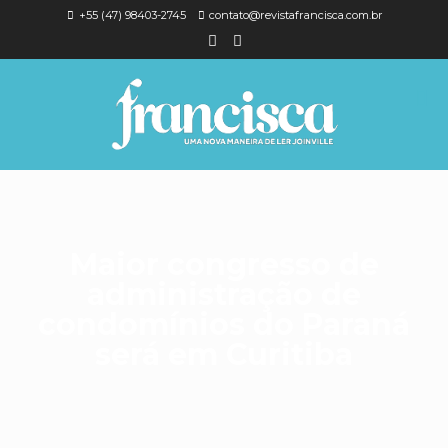
+55 (47) 98403-2745
contato@revistafrancisca.com.br
Maior congresso de
administração de
condomínios do Paraná
será em Curitiba