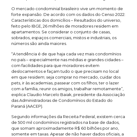
O mercado condominial brasileiro vive um momento de
forte expansão. De acordo com os dados do Censo 2022:
Características dos domicílios – Resultados do universo,
feito pelo IBGE, 26 milhões de moradores residem em
apartamentos. Se considerar o conjunto de casas,
sobrados, espaços comerciais, mistos e industriais, os
números são ainda maiores.
“A tendência é de que haja cada vez mais condomínios
no país – especialmente nas médias e grandes cidades –
com facilidades para que moradores evitem
deslocamentos e façam tudo o que precisam no local
em que residem; seja comprar no mercado, cuidar dos
pets, ir às academias, passear com os filhos, ter o lazer
com a família, reunir os amigos, trabalhar remotamente”,
explica Claudio Marcelo Baiak, presidente da Associação
das Administradoras de Condomínios do Estado do
Paraná (AACEP).
Segundo informações da Receita Federal, existem cerca
de 500 mil condomínios registrados na base de dados,
que somam aproximadamente R$ 60 bilhões por ano,
somente em taxas. Apesar de não haver dados oficiais, a