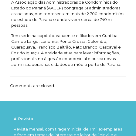
A Associação das Administradoras de Condomínios do
Estado do Paraná (AACEP) congrega 31 administradoras
associadas, que representam mais de 2.700 condomínios
no estado do Paraná e onde vivem cerca de 740 mil
pessoas.
Tem sede na capital paranaense e filiados em Curitiba,
Campo Largo, Londrina, Ponta Grossa, Colombo,
Guarapuava, Francisco Beltrão, Pato Branco, Cascavel e
Foz do Iguaçu. A entidade atua para levar informações,
profissionalismo à gestão condominial e busca novas
administradoras nas cidades de médio porte do Paraná.
Comments are closed.
A Revista
Revista mensal, com tiragem inicial de 1 mil exemplares
e foco em temas de interesse do leitor de Joinville e