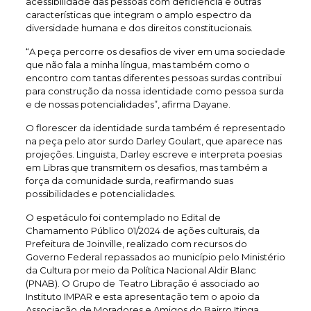
acessibilidade das pessoas com deficiência e outras
características que integram o amplo espectro da
diversidade humana e dos direitos constitucionais.
“A peça percorre os desafios de viver em uma sociedade
que não fala a minha língua, mas também como o
encontro com tantas diferentes pessoas surdas contribui
para construção da nossa identidade como pessoa surda
e de nossas potencialidades”, afirma Dayane.
O florescer da identidade surda também é representado
na peça pelo ator surdo Darley Goulart, que aparece nas
projeções. Linguista, Darley escreve e interpreta poesias
em Libras que transmitem os desafios, mas também a
força da comunidade surda, reafirmando suas
possibilidades e potencialidades.
O espetáculo foi contemplado no Edital de
Chamamento Público 01/2024 de ações culturais, da
Prefeitura de Joinville, realizado com recursos do
Governo Federal repassados ao município pelo Ministério
da Cultura por meio da Política Nacional Aldir Blanc
(PNAB). O Grupo de Teatro Libração é associado ao
Instituto IMPAR e esta apresentação tem o apoio da
Associação de Moradores e Amigos do Bairro Itinga