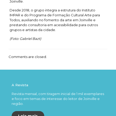
Joinville.
Desde 2018, o grupo integra a estrutura do Instituto
IMPAR e do Programa de Formação Cultural Arte para
Todos, auxiliando no fomento da arte em Joinville e
prestando consultoria em acessibilidade para outros
grupos e artistas da cidade.
(Foto: Gabriel Bazt)
Comments are closed.
A Revista
Revista mensal, com tiragem inicial de 1 mil exemplares
e foco em temas de interesse do leitor de Joinville e
região.
Leia mais