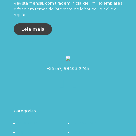
Revista mensal, com tiragem inicial de 1 mil exemplares
e foco em temas de interesse do leitor de Joinville e
região.
Leia mais
+55 (47) 98403-2745
Categorias
Destaque
Outro Olhar
Política
Saúde