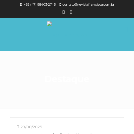
+55 (47) 98403-2745
contato@revistafrancisca.com.br
Destaque
29/08/2025