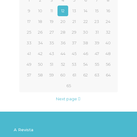
1
2
3
4
5
6
7
8
9
10
11
12
13
14
15
16
17
18
19
20
21
22
23
24
25
26
27
28
29
30
31
32
33
34
35
36
37
38
39
40
41
42
43
44
45
46
47
48
49
50
51
52
53
54
55
56
57
58
59
60
61
62
63
64
65
Next page
A Revista