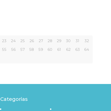
23
24
25
26
27
28
29
30
31
32
55
56
57
58
59
60
61
62
63
64
Categorias
Destaque
Outro Olhar