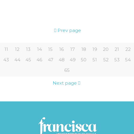
Prev page
11
12
13
14
15
16
17
18
19
20
21
22
43
44
45
46
47
48
49
50
51
52
53
54
65
Next page