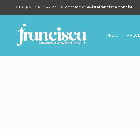
+55 (47) 98403-2745
contato@revistafrancisca.com.br
INÍCIO
PROJ