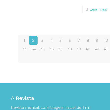
Leia mais
1
2
3
4
5
6
7
8
9
10
33
34
35
36
37
38
39
40
41
42
A Revista
Revista mensal, com tiragem inicial de 1 mil