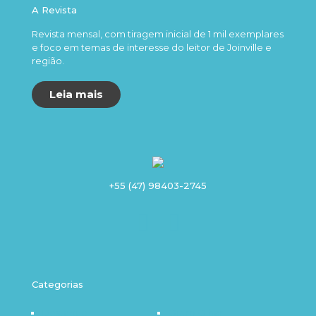
A Revista
Revista mensal, com tiragem inicial de 1 mil exemplares
e foco em temas de interesse do leitor de Joinville e
região.
Leia mais
+55 (47) 98403-2745
Categorias
Destaque
Outro Olhar