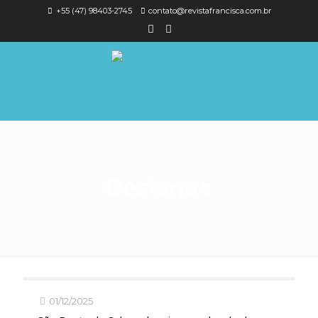
+55 (47) 98403-2745
contato@revistafrancisca.com.br
Destaque
01/12/2025