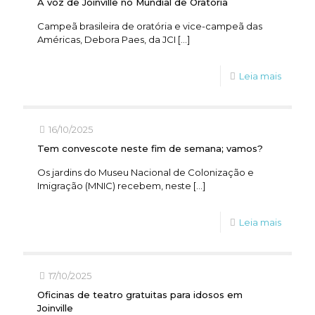
A voz de Joinville no Mundial de Oratória
Campeã brasileira de oratória e vice-campeã das
Américas, Debora Paes, da JCI
[…]
Leia mais
16/10/2025
Tem convescote neste fim de semana; vamos?
Os jardins do Museu Nacional de Colonização e
Imigração (MNIC) recebem, neste
[…]
Leia mais
17/10/2025
Oficinas de teatro gratuitas para idosos em
Joinville