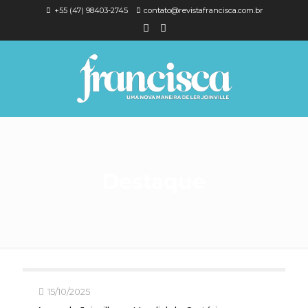
+55 (47) 98403-2745
contato@revistafrancisca.com.br
Destaque
15/10/2025