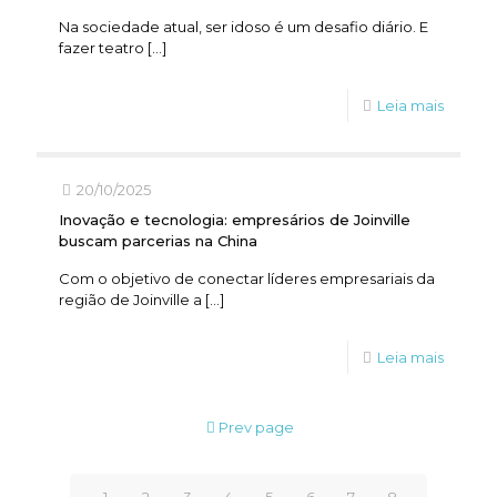
Na sociedade atual, ser idoso é um desafio diário. E
fazer teatro
[…]
Leia mais
20/10/2025
Inovação e tecnologia: empresários de Joinville
buscam parcerias na China
Com o objetivo de conectar líderes empresariais da
região de Joinville a
[…]
Leia mais
Prev page