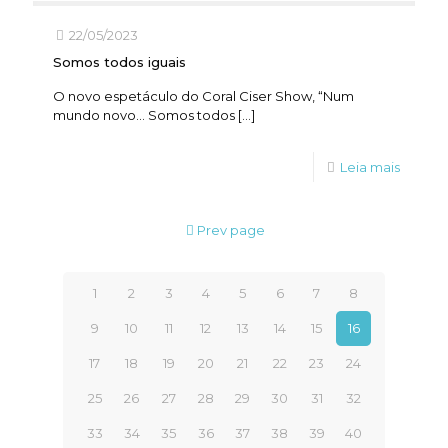
22/05/2023
Somos todos iguais
O novo espetáculo do Coral Ciser Show, “Num
mundo novo… Somos todos
[…]
Leia mais
Prev page
1
2
3
4
5
6
7
8
9
10
11
12
13
14
15
16
17
18
19
20
21
22
23
24
25
26
27
28
29
30
31
32
33
34
35
36
37
38
39
40