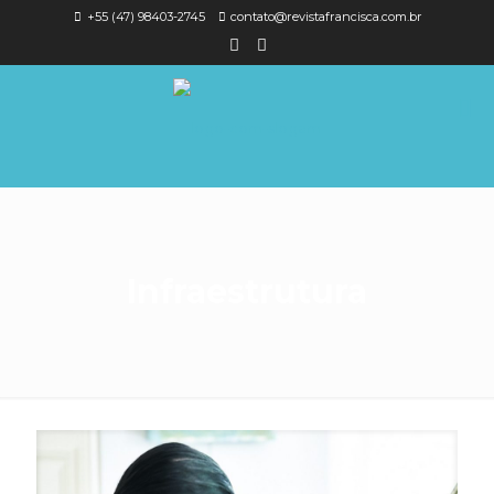
+55 (47) 98403-2745
contato@revistafrancisca.com.br
Infraestrutura