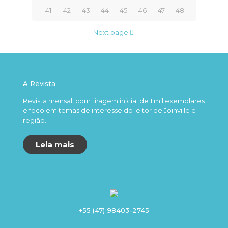
41
42
43
44
45
46
47
48
Next page
A Revista
Revista mensal, com tiragem inicial de 1 mil exemplares
e foco em temas de interesse do leitor de Joinville e
região.
Leia mais
+55 (47) 98403-2745