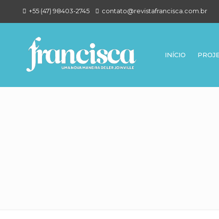
+55 (47) 98403-2745
contato@revistafrancisca.com.br
INÍCIO
PROJ