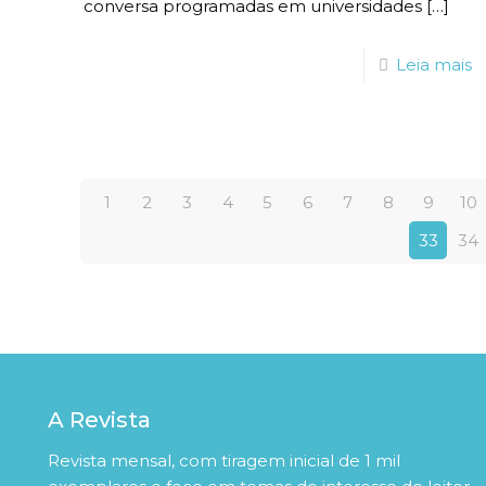
conversa programadas em universidades
[…]
Leia mais
1
2
3
4
5
6
7
8
9
10
33
34
A Revista
Revista mensal, com tiragem inicial de 1 mil