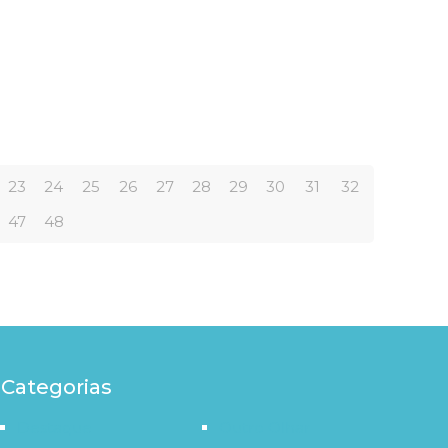
23
24
25
26
27
28
29
30
31
32
47
48
Categorias
Destaque
Outro Olhar