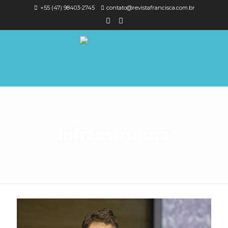
+55 (47) 98403-2745
contato@revistafrancisca.com.br
Infraestrutura