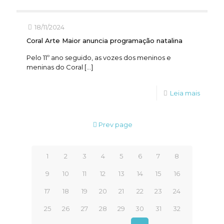
18/11/2024
Coral Arte Maior anuncia programação natalina
Pelo 11º ano seguido, as vozes dos meninos e
meninas do Coral
[…]
Leia mais
Prev page
1
2
3
4
5
6
7
8
9
10
11
12
13
14
15
16
17
18
19
20
21
22
23
24
25
26
27
28
29
30
31
32