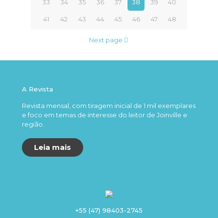
33
34
35
36
37
38
39
40
41
42
43
44
45
46
47
48
Next page
A Revista
Revista mensal, com tiragem inicial de 1 mil exemplares
e foco em temas de interesse do leitor de Joinville e
região.
Leia mais
+55 (47) 98403-2745