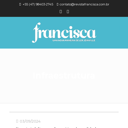
+55 (47) 98403-2745
contato@revistafrancisca.com.br
Infraestrutura
03/09/2024