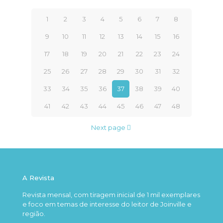
1
2
3
4
5
6
7
8
9
10
11
12
13
14
15
16
17
18
19
20
21
22
23
24
25
26
27
28
29
30
31
32
33
34
35
36
37
38
39
40
41
42
43
44
45
46
47
48
Next page
A Revista
Revista mensal, com tiragem inicial de 1 mil exemplares
e foco em temas de interesse do leitor de Joinville e
região.