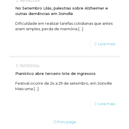
18/09/2024
No Setembro Lilás, palestras sobre Alzheimer e
outras demências em Joinville
Dificuldade em realizar tarefas cotidianas que antes
eram simples, perda de memória
[…]
Leia mais
19/09/2024
Pianístico abre terceiro lote de ingressos
Festival ocorre de 24 a 29 de setembro, em Joinville
Mais uma
[…]
Leia mais
Prev page