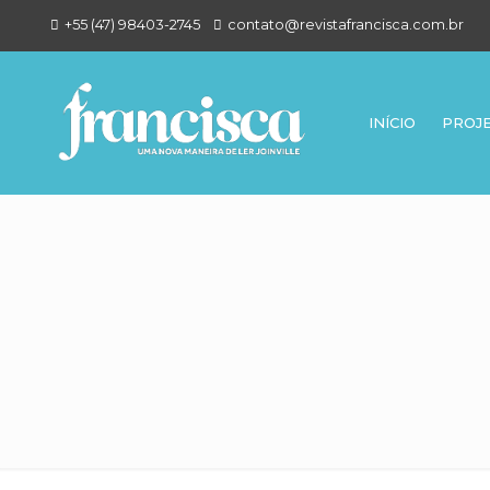
+55 (47) 98403-2745
contato@revistafrancisca.com.br
INÍCIO
PROJ