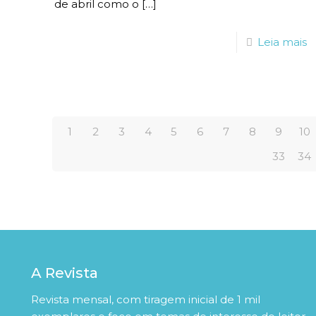
de abril como o
[…]
Leia mais
1
2
3
4
5
6
7
8
9
10
33
34
A Revista
Revista mensal, com tiragem inicial de 1 mil