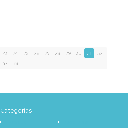
23
24
25
26
27
28
29
30
31
32
47
48
Categorias
Destaque
Outro Olhar