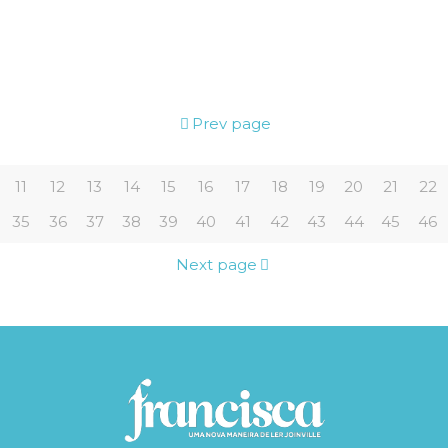
Prev page
11
12
13
14
15
16
17
18
19
20
21
22
35
36
37
38
39
40
41
42
43
44
45
46
Next page