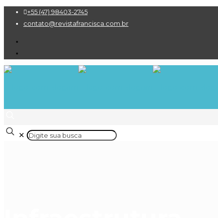
+55 (47) 98403-2745
contato@revistafrancisca.com.br
✕