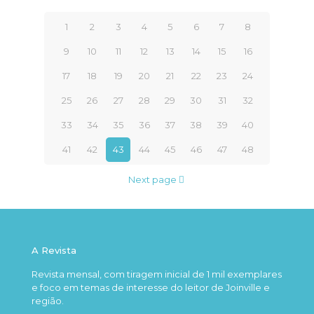
1
2
3
4
5
6
7
8
9
10
11
12
13
14
15
16
17
18
19
20
21
22
23
24
25
26
27
28
29
30
31
32
33
34
35
36
37
38
39
40
41
42
43
44
45
46
47
48
Next page
A Revista
Revista mensal, com tiragem inicial de 1 mil exemplares
e foco em temas de interesse do leitor de Joinville e
região.