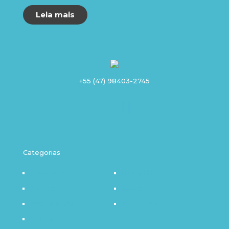
Leia mais
+55 (47) 98403-2745
Categorias
Destaque
Outro Olhar
Política
Saúde
Infraestrutura
Tecnologia
Notícia