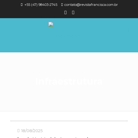
+55 (47) 98403-2745
contato@revistafrancisca.com.br
Infraestrutura
18/08/2025