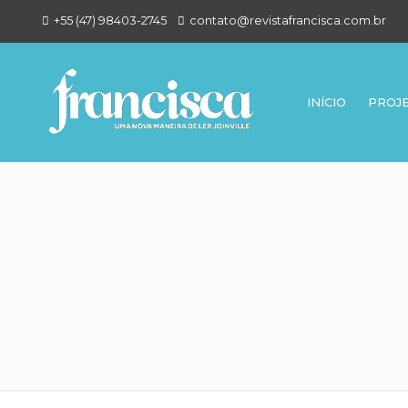
+55 (47) 98403-2745
contato@revistafrancisca.com.br
INÍCIO
PROJ