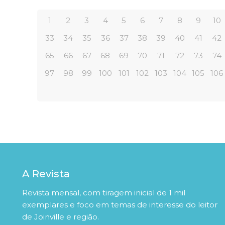
1
2
3
4
5
6
7
8
9
10
33
34
35
36
37
38
39
40
41
42
65
66
67
68
69
70
71
72
73
74
97
98
99
100
101
102
103
104
105
106
A Revista
Revista mensal, com tiragem inicial de 1 mil
exemplares e foco em temas de interesse do leitor
de Joinville e região.