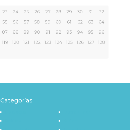
23
24
25
26
27
28
29
30
31
32
55
56
57
58
59
60
61
62
63
64
87
88
89
90
91
92
93
94
95
96
119
120
121
122
123
124
125
126
127
128
Categorias
Destaque
Outro Olhar
Política
Saúde
Infraestrutura
Tecnologia