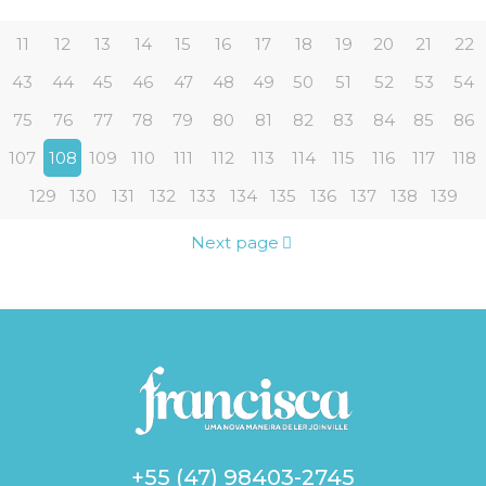
11
12
13
14
15
16
17
18
19
20
21
22
43
44
45
46
47
48
49
50
51
52
53
54
75
76
77
78
79
80
81
82
83
84
85
86
107
108
109
110
111
112
113
114
115
116
117
118
129
130
131
132
133
134
135
136
137
138
139
Next page
+55 (47) 98403-2745