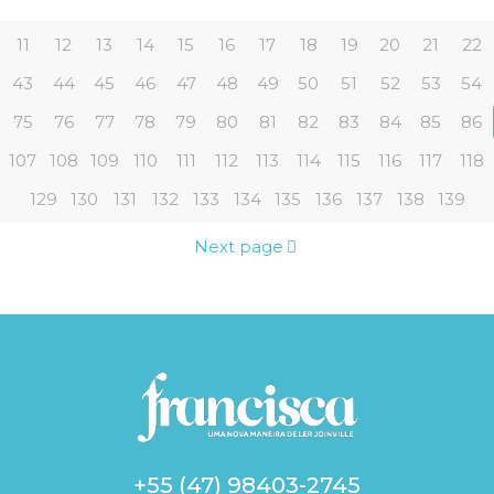
11
12
13
14
15
16
17
18
19
20
21
22
43
44
45
46
47
48
49
50
51
52
53
54
75
76
77
78
79
80
81
82
83
84
85
86
107
108
109
110
111
112
113
114
115
116
117
118
129
130
131
132
133
134
135
136
137
138
139
Next page
+55 (47) 98403-2745