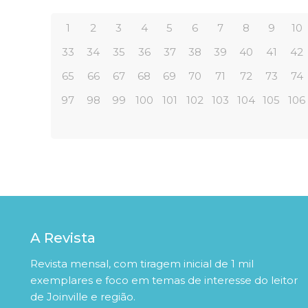
1
2
3
4
5
6
7
8
9
10
33
34
35
36
37
38
39
40
41
42
65
66
67
68
69
70
71
72
73
74
97
98
99
100
101
102
103
104
105
106
A Revista
Revista mensal, com tiragem inicial de 1 mil
exemplares e foco em temas de interesse do leitor
de Joinville e região.