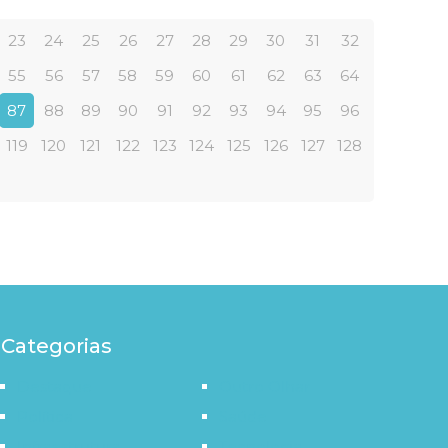
23
24
25
26
27
28
29
30
31
32
55
56
57
58
59
60
61
62
63
64
87
88
89
90
91
92
93
94
95
96
119
120
121
122
123
124
125
126
127
128
Categorias
Destaque
Outro Olhar
Política
Saúde
Infraestrutura
Tecnologia