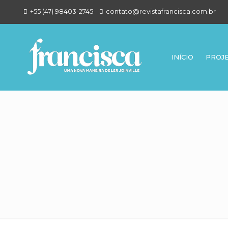
+55 (47) 98403-2745
contato@revistafrancisca.com.br
INÍCIO
PROJ