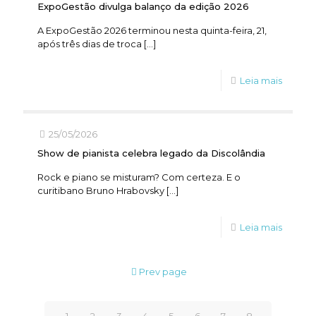
ExpoGestão divulga balanço da edição 2026
A ExpoGestão 2026 terminou nesta quinta-feira, 21,
após três dias de troca
[…]
Leia mais
25/05/2026
Show de pianista celebra legado da Discolândia
Rock e piano se misturam? Com certeza. E o
curitibano Bruno Hrabovsky
[…]
Leia mais
Prev page