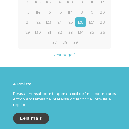
105
106
107
108
109
110
111
112
113
114
115
116
117
118
119
120
121
122
123
124
125
126
127
128
129
130
131
132
133
134
135
136
137
138
139
Next page
A Revista
Revista mensal, com tiragem inicial de 1 mil exemplares
e foco em temas de interesse do leitor de Joinville e
região.
Leia mais