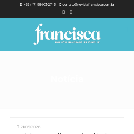
+55 (47) 98403-2745
contato@revistafrancisca.com.br
Notícia
21/05/2026