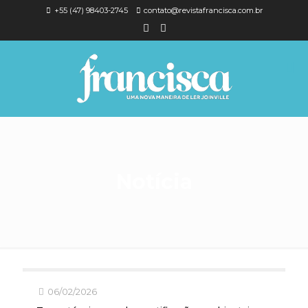
+55 (47) 98403-2745
contato@revistafrancisca.com.br
Notícia
06/02/2026