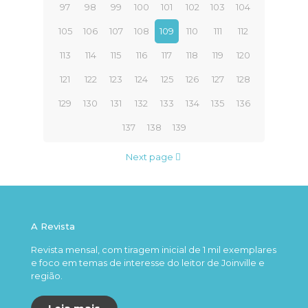
97
98
99
100
101
102
103
104
105
106
107
108
109
110
111
112
113
114
115
116
117
118
119
120
121
122
123
124
125
126
127
128
129
130
131
132
133
134
135
136
137
138
139
Next page
A Revista
Revista mensal, com tiragem inicial de 1 mil exemplares
e foco em temas de interesse do leitor de Joinville e
região.