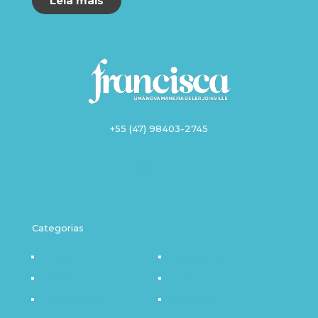
Leia mais
+55 (47) 98403-2745
Categorias
Destaque
Outro Olhar
Política
Saúde
Infraestrutura
Tecnologia