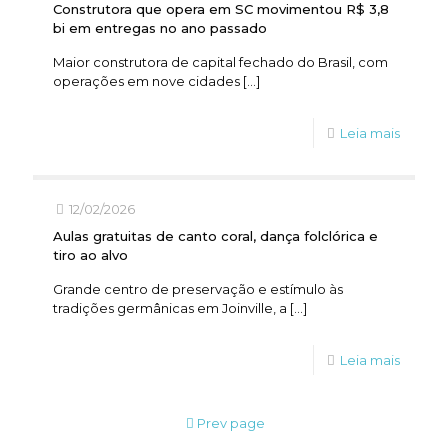
Construtora que opera em SC movimentou R$ 3,8
bi em entregas no ano passado
Maior construtora de capital fechado do Brasil, com
operações em nove cidades
[…]
Leia mais
12/02/2026
Aulas gratuitas de canto coral, dança folclórica e
tiro ao alvo
Grande centro de preservação e estímulo às
tradições germânicas em Joinville, a
[…]
Leia mais
Prev page