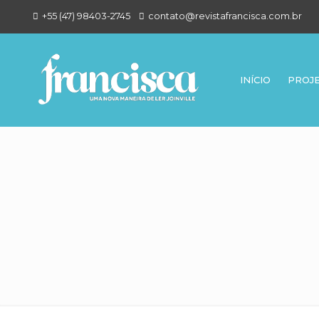
+55 (47) 98403-2745
contato@revistafrancisca.com.br
INÍCIO
PROJ