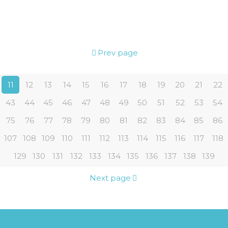
Prev page
11
12
13
14
15
16
17
18
19
20
21
22
43
44
45
46
47
48
49
50
51
52
53
54
75
76
77
78
79
80
81
82
83
84
85
86
107
108
109
110
111
112
113
114
115
116
117
118
129
130
131
132
133
134
135
136
137
138
139
Next page