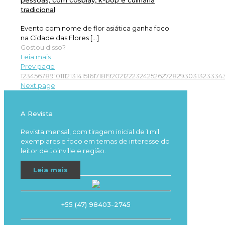
pessoas, com cosplay, k-pop e culinária
tradicional
Evento com nome de flor asiática ganha foco
na Cidade das Flores
[…]
Gostou disso?
Leia mais
Prev page
1
2
3
4
5
6
7
8
9
10
11
12
13
14
15
16
17
18
19
20
21
22
23
24
25
26
27
28
29
30
31
32
33
34
Next page
A Revista
Revista mensal, com tiragem inicial de 1 mil
exemplares e foco em temas de interesse do
leitor de Joinville e região.
Leia mais
+55 (47) 98403-2745