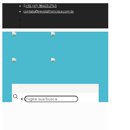
+55 (47) 98403-2745
contato@revistafrancisca.com.br
✕