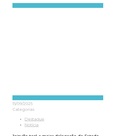
15/09/2025
Categorias
Destaque
Notícia
Joinville terá a maior delegação do Estado