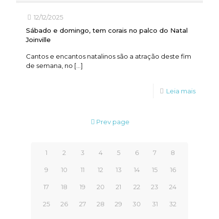
12/12/2025
Sábado e domingo, tem corais no palco do Natal
Joinville
Cantos e encantos natalinos são a atração deste fim
de semana, no
[…]
Leia mais
Prev page
1
2
3
4
5
6
7
8
9
10
11
12
13
14
15
16
17
18
19
20
21
22
23
24
25
26
27
28
29
30
31
32