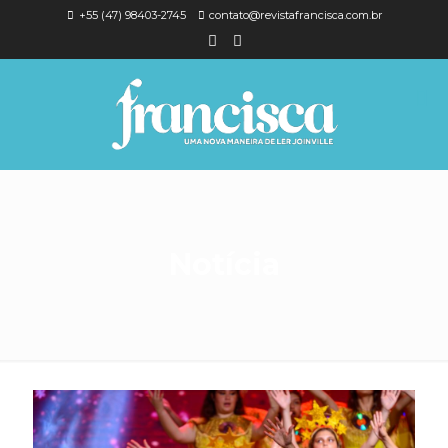
+55 (47) 98403-2745
contato@revistafrancisca.com.br
Notícia